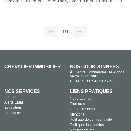
d'environ 110 m² édifiée en 1985, avec un grand jardin de 1 865
m². Orientée au SUD cette maison lumineuse vous accueille
par une entrée avec placards, une pièce de vie d'env. 40 m²
comprenant un salon avec cheminée insert, une salle à manger
et une cuisine équipée . Une grande chambre de 15 m² avec
une salle d'eau privative. A l'étage un palier dessert 3 chambres
et une salle d'eau . Toilettes à chaque niveau. Un garage
attenant. Un cabanon de jardin. Système d'assainissement
1/1
individuel . Chauffage électrique. Les Diagnostics : L'installation
intérieure d'électricité ne comporte aucune anomalie, absence
de matériaux et produits susceptibles de contenir de l'amiante.
Une jolie maison bien entretenue et très agréable à vivre ! **
CHEVALIER IMMOBILIER, Agence immobilière LOCALE et
INDÉPENDANTE, un professionnel à votre service !
CHEVALIER IMMOBILIER
NOS COORDONNÉES
Centre Commercial Les Ajoncs
56250 Saint-Nolff
Tél. : +33 2 97 48 26 27
NOS SERVICES
LIENS PRATIQUES
Acheter
Notre agence
Alerte Email
Plan du site
Estimation
Contactez-nous
Lire les avis
Mentions
Politique de confidentialité
Politique des cookies
Nos honoraires