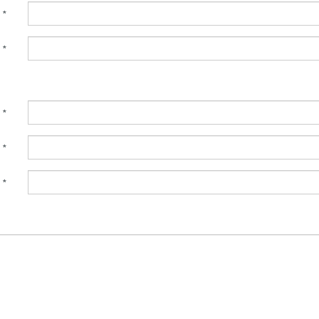
:
*
:
*
:
*
:
*
:
*