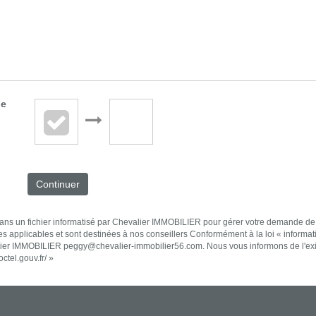
de
Continuer
 dans un fichier informatisé par Chevalier IMMOBILIER pour gérer votre demande de
les applicables et sont destinées à nos conseillers Conformément à la loi « informat
valier IMMOBILIER peggy@chevalier-immobilier56.com. Nous vous informons de l'exi
octel.gouv.fr/
»